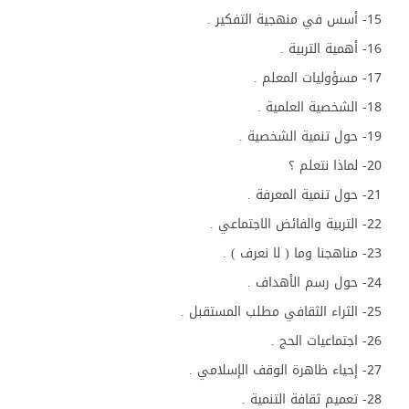
15- أسس في منهجية التفكير .
16- أهمية التربية .
17- مسؤوليات المعلم .
18- الشخصية العلمية .
19- حول تنمية الشخصية .
20- لماذا نتعلم ؟
21- حول تنمية المعرفة .
22- التربية والفائض الاجتماعي .
23- مناهجنا وما ( لا نعرف ) .
24- حول رسم الأهداف .
25- الثراء الثقافي مطلب المستقبل .
26- اجتماعيات الحج .
27- إحياء ظاهرة الوقف الإسلامي .
28- تعميم ثقافة التنمية .