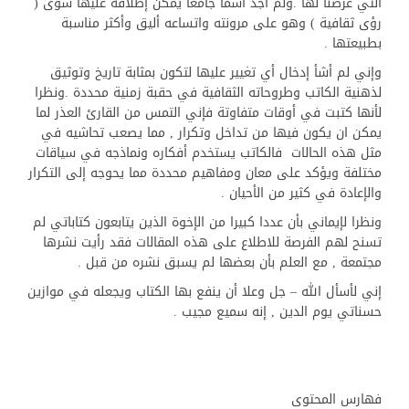
التي عرضنا لها .ولم أجد اسما جامعا يمكن إطلاقه عليها سوى (
رؤى ثقافية ) وهو على مرونته واتساعه أليق وأكثر مناسبة
بطبيعتها .
وإني لم أشأ إدخال أي تغيير عليها لتكون بمثابة تاريخ وتوثيق
لذهنية الكاتب وطروحاته الثقافية في حقبة زمنية محددة .ونظرا
لأنها كتبت في أوقات متفاوتة فإني التمس من القارئ العذر لما
يمكن ان يكون فيها من تداخل وتكرار , مما يصعب تحاشيه في
مثل هذه الحالات فالكاتب يستخدم أفكاره ونماذجه في سياقات
مختلفة ويؤكد على معان ومفاهيم محددة مما يحوجه إلى التكرار
والإعادة في كثير من الأحيان .
ونظرا لإيماني بأن عددا كبيرا من الإخوة الذين يتابعون كتاباتي لم
تسنح لهم الفرصة للاطلاع على هذه المقالات فقد رأيت نشرها
مجتمعة , مع العلم بأن بعضها لم يسبق نشره من قبل .
إني لأسأل الله – جل وعلا أن ينفع بها الكتاب ويجعله في موازين
حسناتي يوم الدين , إنه سميع مجيب .
فهارس المحتوى