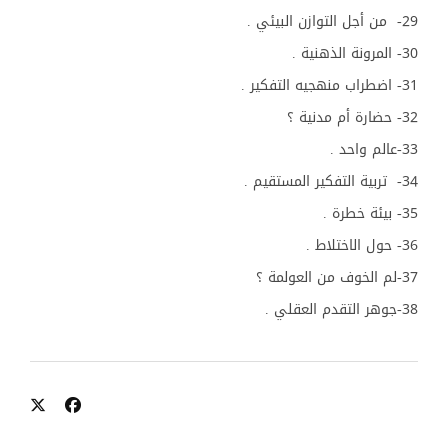
29- من أجل التوازن البيئي .
30- المرونة الذهنية .
31- اضطراب منهجيه التفكير .
32- حضارة أم مدنية ؟
33-عالم واحد .
34- تربية التفكير المستقيم .
35- بيئة خطرة .
36- حول الاختلاط .
37-لم الخوف من العولمة ؟
38-جوهر التقدم العقلي .