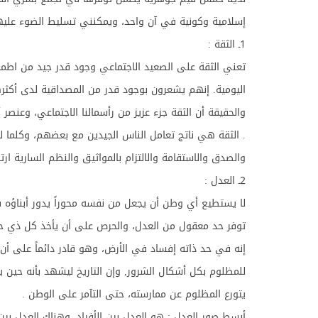
إسلامية وكونية في آن واحد، ويمكنني تسليط الضوء عليها ب
1ـ الثقة :
تعني الثقة على الصعيد الاجتماعي وجود قدر جيد من اط
اليومية. إنهم يشعرون بوجود قدر من المصداقية لدى أكثره
والحقيقة أن الثقة جزء عزيز من رأسمالنا الاجتماعي، وعن
. الثقة هي ناتج تعامل الناس الجيدين مع بعضهم، وكلما ل
والصدق والاستقامة والالتزام بالمواثيق والنظم السارية 
2ـ العدل :
لا يستطيع أي وطن أن يجعل من نفسه محوراً يدور أبناؤه في
توفر حد معقول من العدل، والحرص على أن يأخذ كل ذي ح
إنه في حد ذاته إفساد في الأرض، وهو قادر دائماً على أن
للمظلوم بكل أشكال الشرور, وإن التاريخ ليشهد بأنه حين
يتورع المظلوم عن ممارسته، حتى التآمر على الوطن .
أبسط صور العدل : هو العدل بين الأفراد، وهناك العدل بين 