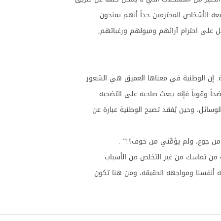
بيعة الأشخاص المحترمين جداً أنهم يمنحون
مل على احترام آرائهم وميولهم ورغباتهم,
قة. إن الوطنية في معناها العميق هي الشعور
اً وقوياً فإنه يبعث صاحبه على التضحية
سائل، وحين يُفقد تصبح الوطنية عبارة عن
ن جوع، ولم يؤمِّني من خوف؟!” .
 من تماسك من غير التخلص من الأسباب
 أنفسنا ومواجهة الحقيقة، ومن هنا تكون