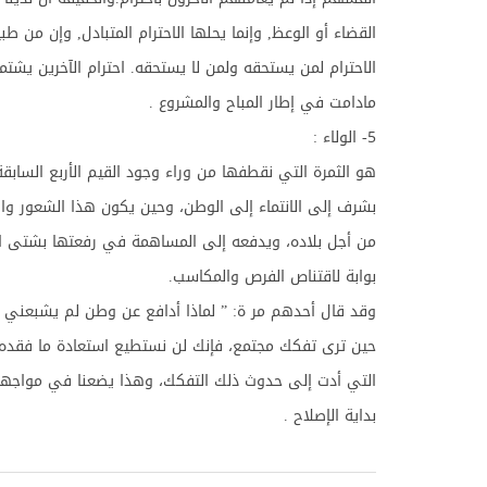
القضاء أو الوعظ, وإنما يحلها الاحترام المتبادل, وإن من ط
الاحترام لمن يستحقه ولمن لا يستحقه. احترام الآخرين يشت
مادامت في إطار المباح والمشروع .
5- الولاء :
هو الثمرة التي نقطفها من وراء وجود القيم الأربع الساب
بشرف إلى الانتماء إلى الوطن، وحين يكون هذا الشعور واضح
من أجل بلاده، ويدفعه إلى المساهمة في رفعتها بشتى الو
بوابة لاقتناص الفرص والمكاسب.
وقد قال أحدهم مر ة: ” لماذا أدافع عن وطن لم يشبعني م
حين ترى تفكك مجتمع، فإنك لن نستطيع استعادة ما فقده
التي أدت إلى حدوث ذلك التفكك، وهذا يضعنا في مواجهة
بداية الإصلاح .