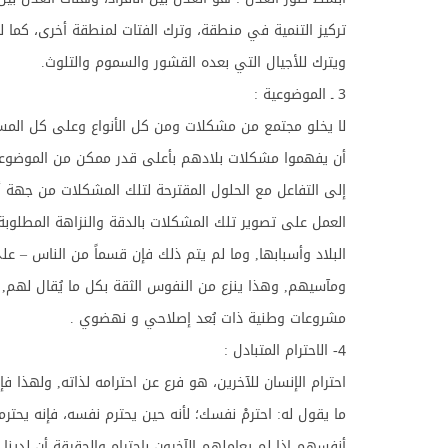
تركيز التنمية في منطقة، وترك الفتات لمنطقة أخرى، كما لا
ويترك للأجيال التي بعده القشور والسموم والتلوث.
3 ـ الموضوعية :
لا يخلو مجتمع من مشكلات ومن كل الأنواع وعلى كل المس
أن يفهموا مشكلات بلادهم بأعلى قدر ممكن من الموضوعي
إلى التفاعل مع الحلول المقترحة لتلك المشكلات من جهة أخ
العمل على تصوير تلك المشكلات بالدقة والنزاهة المطلوب
البلاد وأسبابها, وما لم يتم ذلك فإن قسماً من الناس – ع
ومآسيهم, وهذا ينزع من النفوس الثقة بكل ما يُقال لهم, 
مشروعات وطنية ذات بُعد إصلاحي و نهضوي .
4- الاحترام المتبادل :
احترام الإنسان للآخرين، هو فرع عن احترامه لذاته, ولهذا 
ما يقول له: احترمْ نفسك؛ لأنه حين يحترم نفسه، فإنه يحترم
أنفسهم إذا لم يعاملهم الآخرون باحترام.والحقيقة أن لدين