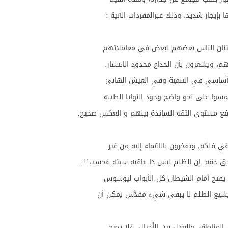
إيجاز شديد، وذلك عبرالمفردات الآتية :-
مئنان الناس بعضهم لبعض في معاملاتهم
م، ويشعرون بأن الخداع محدود الانتشار.
صر أساسي في التنمية وفي العيش الهانئ
مسوا على نحو واضح وجود النوايا الطيبة
ارتفع مستوى الثقة السائدة بينهم و العكس صحيح.
 فلكه، ويفخرون بالانتماء إليه من غير
ق حقه. إن الظلم ليس ذا عاقبة سيئة فحسب!! .
 يفتح أمام الشيطان كل الأبواب ليوسوس
 يشيع الظلم لا يبقى شيء مقدَّس يمكن أن
المناطق، والعدل بين الأجيال، فلا يصح