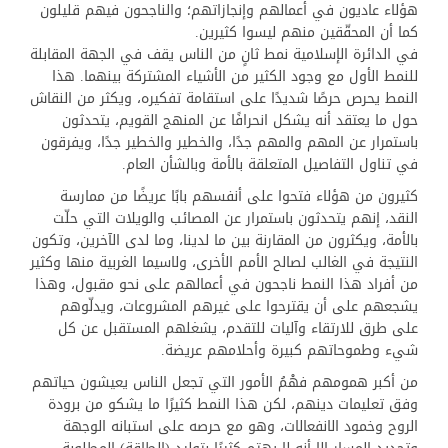
هؤلاء عاديون في أعمالهم وإنجازاتهم؛ والناجحون فيهم قليلون
كما أن المحقّقين منهم ليسوا كثيرين.
في الدائرة الإسلامية نمط ثانٍ من الناس يقف في الجهة المقابلة
للنمط الأول مع وجود الكثير من الأشياء المشتركة بينهما. هذا
النمط يحرص حرصًا شديدًا على استقامة تفكيره، ويكثر من النقاش
حول ما يعتقد أنه يشكل انحرافًا عن المنهج القويم، يتحدثون
باستمرار عن المهم والمهم جدًا، والخطير والخطير جدًا، ويفرقون
في تناول التفاصيل المتعلقة بالأمة وبالشأن العام.
كثيرون من هؤلاء فتحوا على أنفسهم بابًا عريضًا من ممارسة
النقد، إنهم يتحدثون باستمرار عن المصائب والويلات التي حلّت
بالأمة، ويكثرون من المقارنة بين ما لدينا، وما لدى الآخرين، وتكون
النتيجة في الغالب لصالح الأمم الأخرى، ولاسيما الغربية منها وكثير
من أفراد هذا النمط ناجحون في أعمالهم على نحو مقبول، وهذا
يشجعهم على أن يقترحوا على غيرهم المشروعات، ويدلّوهم
على طرق للارتقاء وآليات للتقدم، يشغلهم المستقبل عن كل
شيء وطموحاتهم كبيرة وأحلامهم عريضة.
من أكبر همومهم فهْمُ الأمور التي تجعل الناس يعيشون حياتهم
وفق تعليمات دينهم، لكن هذا النمط كثيرًا ما يشكو من برودة
الروح وخمود الانفعالات، وهو مع حرصه على استبانه الوجهة