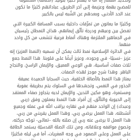
وتحديد المسار إلا أنه لا يهتم كثيرًا بتوليد (الطاقة) المطلوبة
للمضيّ بهمة وعزيمة إلى آخر الطريق، عباداتهم كثيرًا ما تكون
عند الحد الأدنى، وبعدهم عن الشُبه ليس بالكبير.
وكثيرًا ما يعانون من تمزّقات داخلية بسبب المسافة الكبيرة التي
تفصل بين وعيهم ودرجة تألّق إيمانهم، هذان النمطان رئيسيان
في الجماهير الملتزمة وهناك أنماط فرعية تتشعب من كل واحد
منهما.
في الدائرة الإسلامية نمط ثالث يمكن أن نسميه (النمط العزيز) إنه
عزيز –نسبيًا- في وجوده، وعزيز أيضًا على قلوبنا. هذا النمط جمع
ثلاث صفات أساسية، هي الوعي العميق، والإيمان الراسخ، والنجاح
الباهر. وهذا شرح موجز لهذه الصفات.
يمتاز هذا النمط بالأصالة الخلقية، حيث السجايا الحميدة عميقة
الجذور في النفس، وتجسّدها في السلوك يتم بطريقة عفوية
ومستمرة، وهو مكين التدين، والإيمان لديه يتجاوز صفاء المعتقد
إلى الحيوية والتألّق، إن أفراد هذا النمط يعملون وفق (ربي
وعبدك) إن الواحد منهم في نهاره يراقب الله في عمله وجميع
أنشطته، هذا العمل يرضي ربي، وهذا العمل يقربني من ربي،
هذا العمل لا يرضى عنه ربي إن صلته بالله –تعالى- توجّه حركته،
وتصوغ مواقفه وعلاقاته، ومن تلك الصلة القدسيّة يستمد الطاقة
على العمل وعلى الصمود في وجه المغريات، أما في ليله فكثيرًا