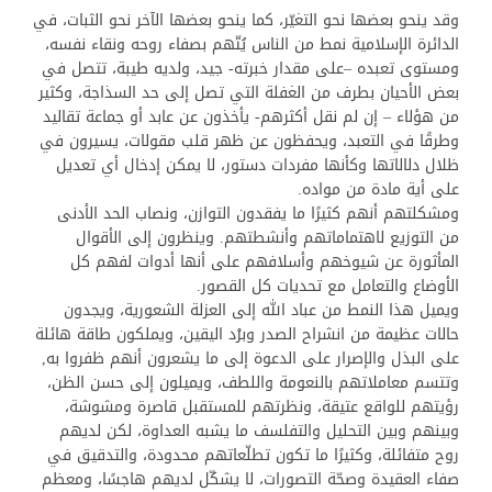
وقد ينحو بعضها نحو التغيّر، كما ينحو بعضها الآخر نحو الثبات، في
الدائرة الإسلامية نمط من الناس يُتّهم بصفاء روحه ونقاء نفسه،
ومستوى تعبده –على مقدار خبرته- جيد، ولديه طيبة، تتصل في
بعض الأحيان بطرف من الغفلة التي تصل إلى حد السذاجة، وكثير
من هؤلاء – إن لم نقل أكثرهم- يأخذون عن عابد أو جماعة تقاليد
وطرقًا في التعبد، ويحفظون عن ظهر قلب مقولات، يسيرون في
ظلال دلالاتها وكأنها مفردات دستور، لا يمكن إدخال أي تعديل
على أية مادة من مواده.
ومشكلتهم أنهم كثيرًا ما يفقدون التوازن، ونصاب الحد الأدنى
من التوزيع لاهتماماتهم وأنشطتهم. وينظرون إلى الأقوال
المأثورة عن شيوخهم وأسلافهم على أنها أدوات لفهم كل
الأوضاع والتعامل مع تحديات كل القصور.
ويميل هذا النمط من عباد الله إلى العزلة الشعورية، ويجدون
حالات عظيمة من انشراح الصدر وبرْد اليقين، ويملكون طاقة هائلة
على البذل والإصرار على الدعوة إلى ما يشعرون أنهم ظفروا به,
وتتسم معاملاتهم بالنعومة واللطف، ويميلون إلى حسن الظن،
رؤيتهم للواقع عتيقة، ونظرتهم للمستقبل قاصرة ومشوشة،
وبينهم وبين التحليل والتفلسف ما يشبه العداوة، لكن لديهم
روح متفائلة، وكثيرًا ما تكون تطلّعاتهم محدودة، والتدقيق في
صفاء العقيدة وصحّة التصورات، لا يشكّل لديهم هاجسًا، ومعظم