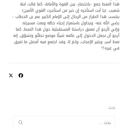
هذا النمط جمع –باختصار- بين القوة والأمانة، كما قالت ابنة
شعيب: (يا أبت استأجره إن خير من استأجرت القوي الأمين).
ينتسب هذا الطراز من الرجال إلى الإمام الكبير عمر بن الخطاب –
رضي الله عنه- ويحاول باستمرار إحياء خطّه وبعث مسيرته.
وإني لأرجو أن نعمق دراستنا المستقبلية حول هذا النمط، كما
أرجو أن نجعل الدخول إلى عالمه شيئًا موضع تطلّع وتشوّق، إنه
نمط آسر، ويثير الإعجاب، ولـمَ لا، وقد اجتمع فيه أفضل ما تفرق
في غيره؟!
بحث
البحث
عن: