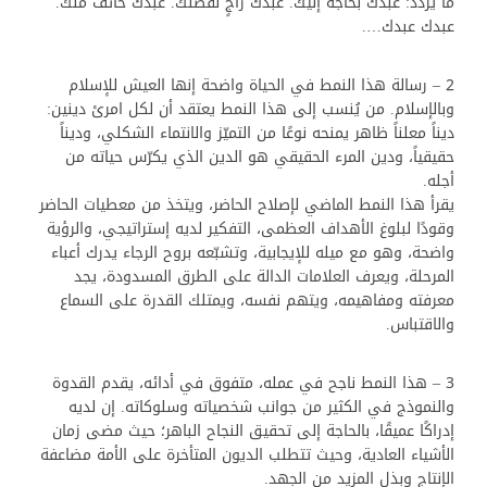
ما يردّد: عبدك بحاجة إليك. عبدك راجٍ لفضلك. عبدك خائف منك.
عبدك عبدك….
2 – رسالة هذا النمط في الحياة واضحة إنها العيش للإسلام
وبالإسلام. من يُنسب إلى هذا النمط يعتقد أن لكل امرئ دينين:
ديناً معلناً ظاهر يمنحه نوعًا من التميّز والانتماء الشكلي، وديناً
حقيقياً، ودين المرء الحقيقي هو الدين الذي يكرّس حياته من
أجله.
يقرأ هذا النمط الماضي لإصلاح الحاضر، ويتخذ من معطيات الحاضر
وقودًا لبلوغ الأهداف العظمى، التفكير لديه إستراتيجي، والرؤية
واضحة، وهو مع ميله للإيجابية، وتشبّعه بروح الرجاء يدرك أعباء
المرحلة، ويعرف العلامات الدالة على الطرق المسدودة، يجد
معرفته ومفاهيمه، ويتهم نفسه، ويمتلك القدرة على السماع
والاقتباس.
3 – هذا النمط ناجح في عمله، متفوق في أدائه، يقدم القدوة
والنموذج في الكثير من جوانب شخصياته وسلوكاته. إن لديه
إدراكًا عميقًا، بالحاجة إلى تحقيق النجاح الباهر؛ حيث مضى زمان
الأشياء العادية، وحيث تتطلب الديون المتأخرة على الأمة مضاعفة
الإنتاج وبذل المزيد من الجهد.