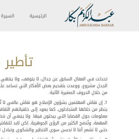
الرئيسية
السيرة ا
تأطير 
تحدثت في المقال السابق عن جدال، لا يتوقف، ولا ينتهي 
الجدل مشروع، ووعدت بتقديم بعض الأفكار التي تساعد على
من خلال الحروف الصغيرة الآتية:
1ـ إن نقاش المهتمين بشؤون الإصلاح هو نقاش عالمي لا تُع
ينظر من خلالها المتجادلون، كما يعود إلى خلفياتهم الثق
معلومات حول القضايا التي يبحثون فيها. ولا ينبغي أن ننظ
المهمة، ونُنضج الكثير من الرؤى الجوهرية, لكن لابد للنقا
حتى لا نشعر أننا لا نحسن سوى التنظير والشكوى وتبادل 