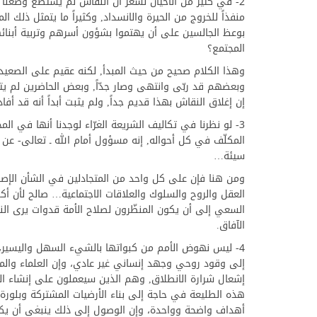
2- في كثير من الأحيان نشعر أن النقاش لم يستطع وضعنا
منفذاً للخروج من الحيرة والانسداد, وكثيراً ما يتمثل ذ
بوعظ الجالسين على أن يهتموا بشؤون أسرهم وتربية أبنائهم
المجتمع؟
وهذا الكلام صحيح من حيث المبدأ, لكنه عقيم على الصعيد ال
وبعضهم قد ربّى وانتهى وصار جدّاً, وبعض الحاضرين لم يتزو
إن إغلاق النقاش بهذا قديم جداً, ولم يثبت أبداً أنه قد أفاد
3- لو نظرنا في تكاليف الشريعة الغرّاء لوجدنا أنها في الم
المكلّف في كل أحواله, إنه مسؤول أمام الله ـ تعالى- عن أفع
سيئة…
ومن هنا فإن على كل واحد من المتجادلين في الشأن الإص
العقل والروح والسلوك والعلاقات الاجتماعية… صالح لأن أ
السعي إلى أن يكون المنظّرون لصلاح الأمة قدوات يرى النا
الآفاق.
4- ليس نهوض الأمم من كبواتها بالشيء السهل واليسير، وإلاّ
إلى وقود روحي وجهد إنساني غير عادي، وإن العلماء وال
إشعال شرارة الانطلاق, وهم الذين سيعملون على إنشاء ال
هذه الطليعة في حاجة إلى بناء الأرضيات المشتركة وبلورة ا
أهداف واضحة وواحدة، وإن الوصول إلى ذلك ينبغي أن يكو