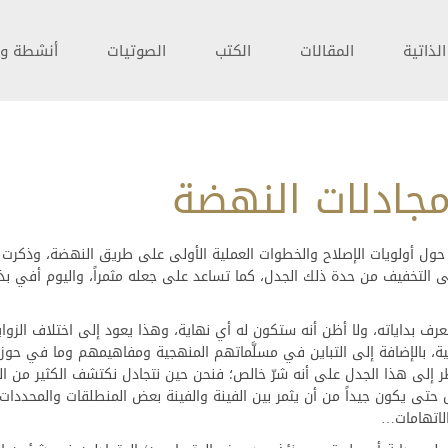
لذاتية
المقالات
الكتب
الصوتيات
أنشطة و 
مجادلات النهضة
حول أولويات الإصلاح والخطوات العملية الأولى على طريق النهضة، وذكرت 
 التخفيف من حدة ذلك الجدل، كما تساعد على جعله مثمراً، واليوم أفي بذ
رف بداياته، ولا أظن أنه ستكون له أي نهاية، وهذا يعود إلى اختلاف الزواي
افية، بالإضافة إلى التباين في مسلَّماتهم المنهجية ومفاهيمهم وما في حو
ر إلى هذا الجدل على أنه شرّ خالص؛ فنحن حين نتجادل نكتشف الكثير من الأ
ش حتى يكون جيداً من أن يثمر بين الفينة والفينة بعض المنطلقات والمحددات 
الاتهامات…