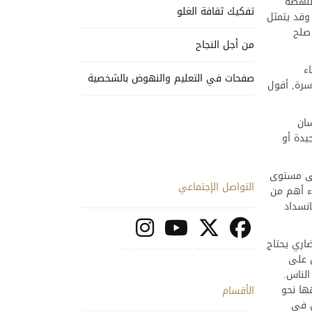
لنهضة
تفكيك ثقافة الغلو
وقد يتمثل
 صلح
من أجل النجاح
ء
صفحات في التعليم والنهوض بالشخصية
سرة, أقول
سان
يدة أو
لى مستوى
التواصل الإجتماعي
يء أهم من
انسداد
ضاري يحتاج
 على
الناس.
ها نحو
الأقسام
ن في