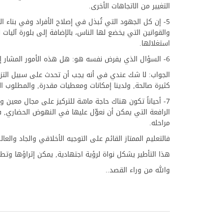
التغيير من الاتجاهات الأخرى.
5- إن كل الجهود التي تُبذل في إصلاح الأفراد وفي بناء
والقوانين التي يخضع لها الناس، بالإضافة إلى بلورة آليات
استغلالها.
6- السؤال الذي يفرض نفسه هو: هل هذه الأمور المشار إليها تحدث بالتعاقب أو بالتزامن؟
الجواب: لا شك عندي في أنه يجب أن تحدث على سبيل التزام
كثيرة صالحة, ولدينا إمكانات ومعطيات مقدرة, والمطلوب الا
7- أحياناً تكون هناك حاجة ماسّة للتركيز على مجال معين 
الرافعة التي يمكن أن نعوِّل عليها في النهوض الحضاري, ف
مراحله.
فالتعليم الممتاز القائم على التوجيه الأخلاقي والجاد وال
هذا التأطير يشكل نواة لرؤية اجتهادية, يمكن إثراؤها وتطو
والله من وراء القصد..