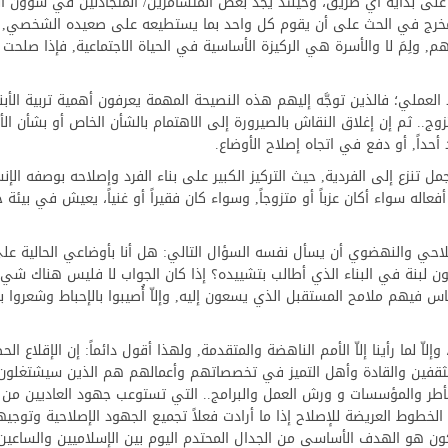
 على بداية أي طريق، وحينئذ يجد بعض المتسامرين/ المتجادلين في شؤون ا
لك المخرج في الحث على أن يقوم كل واحد بما يستطيعه على صعيده الشخصي, 
, ولِمَ لا والأسرة هي الركيزة الأساسية في الحياة الاجتماعية, فإذا صلحت
عملي؛ فالذين توجَّه إليهم هذه النصيحة المهمة يعرفون أهمية تربية الأبنا
ج.. ثم إن إغلاق النقاش بالصيرورة إلى الاهتمام بالشأن الخاص أو بشأن الأ
 أحداً, أو دفع في اتجاه إصلاح الأوضاع.
جمل تنزع إلى الفردية, حيث التركيز الكبير على بناء الفرد وإصلاحه بوصفه الإن
اله سواء أكان عزباً أو متزوجاً, وسواء كان فقيراً أو غنياً، يعيش في بيئة ج
لاحي والنهضوي أن يسأل نفسه السؤال التالي: هل أنا بأوضاعي الحالية ع
كون لبنة في البناء الذي أطالب بتشييده؟ إذا كان الجواب لا فليس هناك ش
س فيهم ملامح المستقبل الذي يسعون إليه, وإلاّ أُصيبوا بالإحباط وشعروا ب
 لما رأينا إلاّ الأمم الناهضة والمتقدمة, ولهذا أقول دائماً: إن الإقلاع الح
مثقفين والقادة وأهل التميز في تخصصاتهم وأعمالهم هم الذين سيشتغلون
أطر والمؤسسات و ورش العمل والبرامج.. التي تستوعب جهود العاديين من 
لخطوط العريضة للإصلاح إذا ما أرادت فعلاً تجميع الجهود الإصلاحية وتوجيه
ن هو الهدف الأساسي من الجدال المحتدم اليوم بين الإسلاميين والساعي