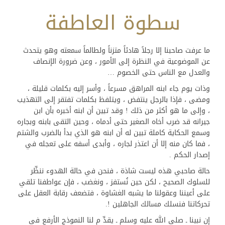
سطوة العاطفة
ما عرفت صاحبنا إلا رجلاً هادئاً متزناً ولطالماً سمعته وهو يتحدث
عن الموضوعية في النظرة إلى الأمور ، وعن ضرورة الإنصاف
والعدل مع الناس حتى الخصوم …
وذات يوم جاء ابنه المراهق مسرعاً ، وأسر إليه بكلمات قليلة ،
ومضى ، فإذا بالرجل ينتفض ، ويتلفظ بكلمات تفتقر إلى التهذيب
، وإلى ما هو أكثر من ذلك ! وقد تبين أن ابنه أخبره بأن ابن
جيرانه قد ضرب أخاه الصغير حتى أدماه ، وحين التقى بابنه وبجاره
وسمع الحكاية كاملة تبين له أن ابنه هو الذي بدأ بالضرب والشتم
، فما كان منه إلا أن اعتذر لجاره ، وأبدى أسفه على تعجله في
إصدار الحكم .
حالة صاحبي هذه ليست شاذة ، فنحن في حالة الهدوء ننظِّر
للسلوك الصحيح ، لكن حين نُستفز ، ونغضب ، فإن عواطفنا تلقي
على أعيننا وعقولنا ما يشبه الغشاوة ، فتضعف رقابة العقل على
تحركاتنا فنسلك مسالك الجاهلين !.
إن نبينا ـ صلى الله عليه وسلم ـ يقدِّ م لنا النموذج الأرفع في