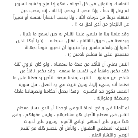
التماسك والتوازن في كل أحواله ، فهو إذا مزح وغشيه السرور
لم يقل إلا حقاً ، وإذا غضب لا يغضب إلا لله ، إنه يغضب حين
تنتهك حرمة من حرمات الله ، ولا يغضب انتصاراً لنفسه أو تعبيراً
عن الانزعاج من أذى لحق به !! .
وقد علمنا ربنا ما ينبغي علينا القيام به حين نسمع ما يثيرنا ،
ويدفعنا في طريق الانتقام ، فقال ـ سبحانه ـ : (( يا أيها الذين
آمنوا إن جاءكم فاسق بنبأ فتبينوا أن تصيبوا قوماً بجهالة
فتصبحوا على ما فعلتم نادمين )) .
التبين يعني أن نتأكد من صحة ما سمعناه ، ولو كان الراوي ثقة ،
فقد يكون واهماً في تفسير ما سمعه ، وقد يكون ناقلاً عن
شخص غير موثوق .. التثبت يمنحنا فرصة لتأخير رد فعلنا على ما
نعتقد أنه يسيء إلينا، وحين نتريث في رد الفعل ، فإن سورة
الغضب تكون قد انكسرت ، وهذا يجعل أحكامنا وتصرفاتنا عادلة
ومنصفة ومتوازنة .
لو تأملنا في واقع الحياة اليومي لوجدنا أن الذي يسيِّر معظم
الناس في معظم الأحيان هو مشاعرهم ، وليس عقولهم ، وفي
هذا خروج على المنهج الرباني الأقوم وخروج على أدبيات
التصرف المنطقي المقبول ، والأمل أن ينحسر ذلك مع تقدم
الوعي وانتشار العلم .