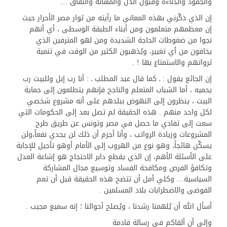
والجمود والدناءة وقبول الذل والمهانة والنفاق …
إن الذي ذكَّرني بهذه المعاني ما رأيته من ثوار مصر الأحرار حيث
إن معظمهم متعلمون ومن أبناء الطبقة الوسطى ، أي أنهم
نجوا من ضغوطات الحاجة الشديدة ومن لهو المترفين الذي
يخافون من أي تغيير، ويُذهبون الكثير من الوقت في تنمية
ثرواتهم والاستمتاع بها ! .
إن الجائع يقول : ـ كما قال عبد المطلب ـ : أنا رب إبل وللبيت رب
يحميه ، أما الشباب المتعلم والناجح فإنهم يتطلعون إلى حماية
البيت ، ينظرون إلى النهوض ببلدهم على أنه مشروع شخصي
لكل واحد منهم . هذه الحقيقة لم تصل بعد إلى الحكومات التي
سعت إلى تفادي ما حصل في مصر وتونس عن طريق طرح
المشروعات وزيادة الرواتب ، وأنا أجزم أن ذلك لن يجدي نفعاً،ولن
يسكِّن هائجاً، وهو نوع من الهروب إلى الأمام أوهو تأجيل للإجابة
على الأسئلة الأهم، إن الذي يقطع دابر الاحتجاج هو إشاعة العدل
وتكافؤ الفرص ومكافحة الفساد وتوسيع مجال المشاركة
السياسية… وكلي أمل أن تتضح هذه الحقيقة قبل أن تعم
الفوضى والاضطرابات بلاد المسلمين .
أسأل الله أن يُلهمنا رشدنا ، ويُصلح أحوالنا ؛ إنه سميع مجيب .
وإلى أن ألقاكم في رسالة قادمة