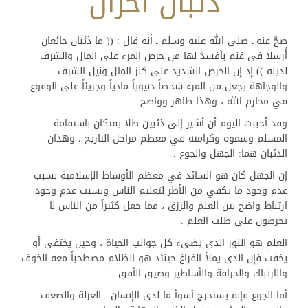
ذئبان آخران
صحَّ عنه ـ صلى الله عليه وسلم ـ أنه قال : (( ما ذئبان جائعان
أُرسلا في غنم بأفسدَ لها من حرص المرء على المال والشرف
لدينه )) إذ إن الحرص الشديد على كنز المال ونيل الشرف
والوجاهة يجعل من المرء شخصاً دنيوياً مادياً وجريئاً على الوقوع
في محارم الله ، وهذا ظاهر وواضح .
وقد أحببت اليوم أن أشير إلى ذئبين ظلا يفتكان باستقامة
المسلم وسموه وكرامته في معظم مراحل التاريخ ، وهذان
الذئبان هما: الجهل والجوع .
إن الجهل كان هو السائد في معظم الأوساط الإسلامية بسبب
عدم وجود ما يكفي من الأطر لتعليم الناس وبسبب عدم وجود
ارتباط واضح بين العلم والرزق ، مما جعل كثيراً من الناس لا
يحرصون على طلب العلم .
العلم هو النور الذي يضيء كل جوانب الحياة ، وحين يختفي أو
يخفت فإن الذي يملأ الفراغ حينئذ هو الظلام مصطحباً معه الخوف
والارتباك والخرافة والأساطير وضيق الأفق …
أما الجوع فإنه يستخرج أسوأ ما لدى الإنسان : العزلة والضعف