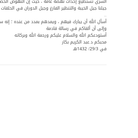
السري تستطيع إحداث نهضة عامة ، حيث إن النهوض الحضاري 
جيلنا جيل الخيبة والتنظير الفارغ وجيل الدوران في الحلقات 
..
أسأل الله أن يبارك فيهم ، ويمدهم بمدد من عنده ؛ إنه 
وإلى أن ألقاكم في رسالة قادمة
أستودعكم الله والسلام عليكم ورحمة الله وبركاته
محبكم د.عبد الكريم بكار
في 29/3/ 1432هـ