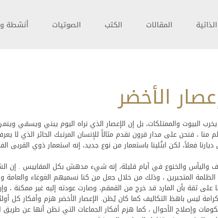
لذاتية
المقالات
الكتب
الصوتيات
أنشطة و 
عصار الأخضر
لا يخرب البيوت والممتلكات، بل إن الإعصار الذي نراه اليوم يبني ويسقي وينمي ،
منا ، فنحن على مدار قرون نقدم مثالاً للإنسان المرتبك الحائر الذي لا يعرف
يارنا فعلاً، لكن ابتُلينا باستعمار من نوع جديد، إنه استعمار ذوي القربى ال
ف واليأس والخنوع في أيام قليلة، إنه شيء مدهش بكل المقاييس . إن ال
الظلمة المتجبرين ، وذلك من خلال جعل من كنا نسميهم الغوغاء والعامة وا
على ثقة بأن المارد قد خرج من القمقم، وصارت عودته إليه غير ممكنة ، وإن 
امة ليس باهظ التكاليف كما كان يُظن. الإعصار الأخضر هزم وأفكار كل أول
ومات وإصلاح الأحوال ، كما هزم أفكار الجماعات التي تظن أنها عن طريق ا