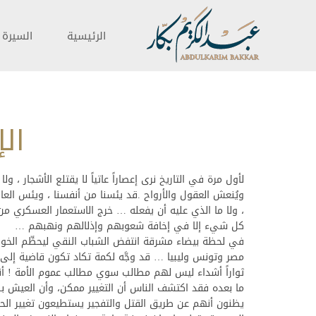
الرئيسية
السيرة ا
الإ
لأول مرة في التاريخ نرى إعصاراً عاتياً لا يقتلع الأشجار ، و
ويُنعش العقول والأرواح .قد يئسنا من أنفسنا ، ويئس العالم 
، ولا ما الذي عليه أن يفعله … خرج الاستعمار العسكري من د
كل شيء إلا في إخافة شعوبهم وإذلالهم ونهبهم …
في لحظة بيضاء مشرقة انتفض الشباب النقي ليحطِّم الخو
مصر وتونس وليبيا … قد وجَّه لكمة تكاد تكون قاضية إلى 
ثواراً أشداء ليس لهم مطالب سوي مطالب عموم الأمة ! أنا 
ما بعده فقد اكتشف الناس أن التغيير ممكن، وأن العيش بكر
يظنون أنهم عن طريق القتل والتفجير يستطيعون تغيير الحك