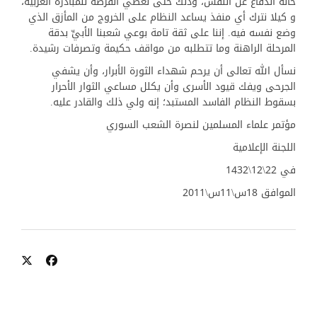
حالة الدفاع عن النفس، وذلك حتى نعطي الفرصة للمبادرة العربية،
و كيلا نترك أي منفذ يساعد النظام على الخروج من المأزق الذي
وضع نفسه فيه. إننا على ثقة تامة بوعي شعبنا الأبيِّ بدقة
المرحلة الراهنة وما تتطلبه من مواقف حكيمة وتصرفات رشيدة.
نسأل الله تعالى أن يرحم شهداء الثورة الأبرار، وأن يشفي
الجرحى ويفك قيود الأسرى وأن يكلل مساعي الثوار الأحرار
بسقوط النظام الفاسد المستبد؛ إنه ولي ذلك والقادر عليه.
مؤتمر علماء المسلمين لنصرة الشعب السوري
اللجنة الإعلامية
في 22\12\1432
الموافق 18س\11س\2011