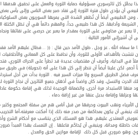
هذا يحمِّل كل ثائرسوري مسؤولية حماية الثورة والعمل على تحقيق هدفها
الطبيعي أن يؤدي طول فترة الثورة إلى نفاد صبر بعض الناس وإلى يأس بعض آ
من الطبيعي أيضاً أن تُظهر الشدة التي يمربها السوريون بعض السلوكيات
م الشريعة وآدابها، كل هذا طبيعي جداً، والمهم دائماً هي أن تظل الكتلة 
م لا يعبر عن مخاوفي على الثورة بمقدار ما يعبر عن حرصي على نقائها ونجا
ن أشيرإلى الأمور التالية :
 وهذا ما سماه الله ـ عز وجل ـ طول الأمد حين قال : (( …فطال عليهم الأمد ف
 نتشبث بالأهداف الأولى للثورة، وأن نحافظ على كل المعاني والأخلاقيات 
ملاً في البداية، وأعرف أن مقتضيات عديدة قد تطرأ على الحراك الثوري، فتحم
 أحمر، لكن علينا أيضاً أن ننظر إلى كل هذا على أنه (تحويلة) في طريق سر
عرف فضل الطريق السريع ولا ميزات السير فيه . الثورة بدأت من أجل استرداد
 الحرث والنسل، وقد كان واضحاً في أذهان جميع الثائرين أن نجاح الثورة ل
د منها الاستبداد مرة أخرى، والضمانة الوحيدة لذلك هي إقامة حكومة عادل
ا وعزلها وإقامة بديل عنها من غير إراقة دماء .
ل الأبرياء ونهب البيوت وحرقها من قبل أناس هم من سفلة المجتمع وكثير 
لك ينبغي أن يكون بمحاكمة من صدر منه ذلك إذا أمكنت معرفته،أما التخريب 
تعويض المعتدى عليهم، هذا هو المسلك الذي يتناسب مع أحكام الشرع وأخل
ت خاطئة ومدانة، وينبغي أن يُحاكَم فاعلها . إن التمسك بهذا المبدأ ضروري
وخ، وهو ضروري قبل كل ذلك لإقامة موازين الحق والعدل .