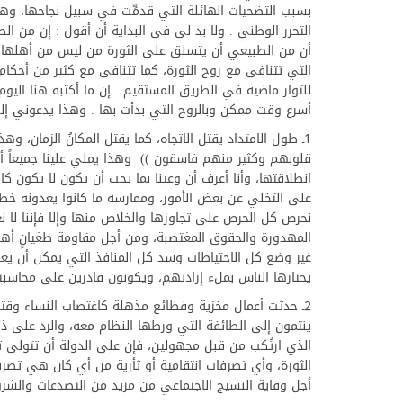
بسبب التضحيات الهائلة التي قدمِّت في سبيل نجاحها، و
التحرر الوطني . ولا بد لي في البداية أن أقول : إن من 
أن من الطبيعي أن يتسلق على الثورة من ليس من أهلها، و
التي تتنافى مع روح الثورة، كما تتنافى مع كثير من أحكا
للثوار ماضية في الطريق المستقيم . إن ما أكتبه هنا اليو
أسرع وقت ممكن وبالروح التي بدأت بها . وهذا يدعوني إلى أ
1ـ طول الامتداد يقتل الاتجاه، كما يقتل المكانُ الزمان،
قلوبهم وكثير منهم فاسقون )) وهذا يملي علينا جميعاً أن
انطلاقتها، وأنا أعرف أن وعينا بما يجب أن يكون لا يكون كا
على التخلي عن بعض الأمور، وممارسة ما كانوا يعدونه خطاً
نحرص كل الحرص على تجاوزها والخلاص منها وإلا فإننا لا ن
المهدورة والحقوق المغتصبة، ومن أجل مقاومة طغيانٍ أهلك
غير وضع كل الاحتياطات وسد كل المنافذ التي يمكن أن يعو
يختارها الناس بملء إرادتهم، ويكونون قادرين على محاسبته
2ـ حدثت أعمال مخزية وفظائع مذهلة كاغتصاب النساء وقت
ينتمون إلى الطائفة التي ورطها النظام معه، والرد على ذ
الذي ارتُكب من قبل مجهولين، فإن على الدولة أن تتولى 
الثورة، وأي تصرفات انتقامية أو ثأرية من أي كان هي تصرفا
أجل وقاية النسيج الاجتماعي من مزيد من التصدعات والشر