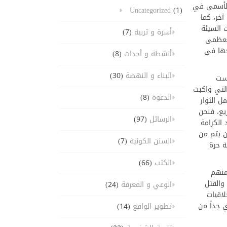
 الأسمى في
Uncategorized
(1)
خر، كما
 السيئة
أسرة و تربية
(7)
العظمى
حها في
أنشطة و أحداث
(8)
البناء و النهضة
(30)
قست
التي واكبت
الدعوة
(8)
ل الثوار
يع، فنحن
الرسائل
(97)
 الكرامة
ن يتم من
السنن الكونية
(7)
ة حرة
الكتب
(66)
منهم
والقتل
الوعي و المعرفة
(24)
اقيات
 جداً من
تطوير الواقع
(14)