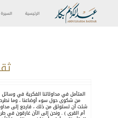
الرئيسية
السيرة ا
ثقا
المتأمل في مداولاتنا الفكرية في وسائل ا
من شكوى حول سوء أوضاعنا ، وما نطرحه م
شئت أن تستوثق من ذلك ، فارجع إلى مداولا
أم القرى ) . ونحن إلى الآن غارقون في طر