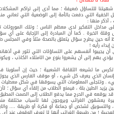
لماذا لا نتساءل ؟
شهيتنا للتساؤل ضعيفة ؛ مما أدى إلى تراكم المشكل
ل الخفية التي دفعت بالأمة إلى الوضعية التي تعاني منها
 أذكر منها :
ى مداخل التفكير لدى معظم الناس ؛ وتلك الموروثات ت
 وقلة الخبرة . كما أن المبادرة إلى الإجابة على أي سؤا
حظ أنه حين يطرح سؤال يتعلق بالصحة مثلاً وفي المجلس ط
بداء رأيه !
أن يجيبوا أنفسهم على التساؤلات التي تثور في أذهانهم
يؤدي بهم إلى أن يشعروا بنوع من الامتلاء الكاذب ، ويكون
كرس ما تشيعه الثقافة الشعبية ؛ حيث إن أسلوبنا ف
إنسان الذي يعرف كل شيء ، أو موقف الفارس الذي يجو
يء . وتتجلى المعلومات التي يسوقها في شكل معطيات 
ن يزيد الطين بلة ، فيمنع الطلاب من إلقاء أي سؤال ؛ لأن
نه قد يوقعه في الحرج مما يدفع الطلاب إلى الصمت المطبق 
رة يعشقون الغرائب ويروجون لها لأسباب مختلفة منه
 ، والتسويق لشخص أو جماعة أو فكرة أو طريقة …. والار
لعجيبة ! من طبيعة الغرائب أنها لا تعرف الوقوف عند أي ح