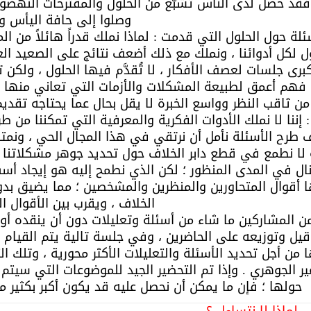
 فقد حصل لدى الناس تشبُّع من الحلول والمقترحات النهضوي
وصلوا إلى حافة اليأس وا
لة حول الحلول التي قدمت : لماذا نملك قدراً هائلاً من ا
ل لكل أدوائنا ، ونملك مع ذلك أضعف نتائج على الصعيد ال
ى جلسات لعصف الأفكار ، لا تُقدَّم فيها الحلول ، ولكن ت
ة فهم أعمق لطبيعة المشكلات والأزمات التي تعاني منها ال
من ثاقب النظر وواسع الخبرة لا يقل بحال عما يحتاجه تقديم
إننا لا نملك الأدوات الفكرية والمعرفية التي تمكننا من ط
 طرح الأسئلة نأمل أن نرتقي في هذا المجال الحي ، ونمتل
ة لا نطمع في قطع دابر الخلاف حول تحديد جوهر مشكلاتنا 
نال في المدى المنظور ؛ لكن الذي نطمح إليه هو إيجاد أس
ا أقوال المتحاورين والمنظرين والمشخصين ؛ مما يضيق بدو
الخلاف ، ويقرب بين الأقوال الم
المشاركين ما شاء من أسئلة وتعليلات دون أن ينقده أو ي
قيل وتوزيعه على الحاضرين ، وفي جلسة تالية يتم القيام 
من أجل تحديد الأسئلة والتعليلات الأكثر محورية ، وتلك ا
 الجوهري . وإذا تم التحضير الجيد للموضوعات التي سيتم 
حولها ؛ فإن ما يمكن أن نحصل عليه قد يكون أكبر بكثير م