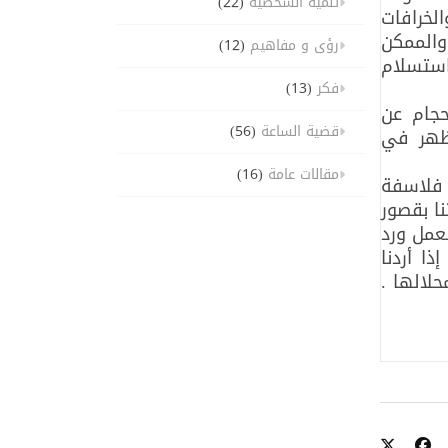
تنمية الشخصية
(22)
الخرافات
 والممكن
رؤى و مفاهيم
(12)
استسلام
فكر
(13)
حجام عن
قضية الساعة
(56)
مظهر في
مقالات عامة
(16)
 فلاسفة
ا بقصور
عمل ورد
ذا أردنا
لالها .