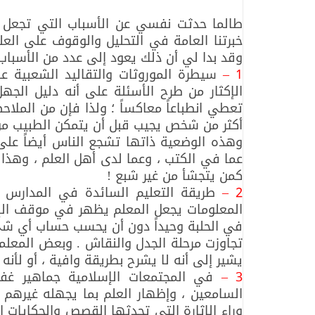
طالما حدثت نفسي عن الأسباب التي تجعل 
خبرتنا العامة في التحليل والوقوف على العل
وقد بدا لي أن ذلك يعود إلى عدد من الأسباب ،
1 –
سيطرة الموروثات والتقاليد الشعبية عل
الإكثار من طرح الأسئلة على أنه دليل الجهل
تعطي انطباعاً معاكساً ؛ ولذا فإن من الملا
أكثر من شخص يجيب قبل أن يتمكن الطبيب من إ
وهذه الوضعية ذاتها تشجع الناس أيضاً على 
عما في الكتب ، وعما لدى أهل العلم ، وهذا 
كمن يتجشأ من غير شبع !
2 –
طريقة التعليم السائدة في المدارس ت
المعلومات يجعل المعلم يظهر في موقف ال
في الحلبة وحيداً دون أن يحسب حساب أي ش
تجاوزت مرحلة الجدل والنقاش . وبعض المعلمي
يشير إلى أنه لا يشرح بطريقة وافية ، أو لأ
3 –
في المجتمعات الإسلامية جماهير غفي
السامعين ، وإظهار العلم بما يجهله غيرهم
وراء الإثارة التي تحدثها القصص والحكايات ا