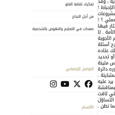
ة ، وقد
تفكيك ثقافة الغلو
لإحباط !
لمشروعات
من أجل النجاح
عملي ؟ !
ثار فيها
صفحات في التعليم والنهوض بالشخصية
أمة . لا
 الأجوبة
رح أسئلة
ك عتاده
أو تحديد
س متينة
ره دائرة
التواصل الإجتماعي
تباينة .
رد عليه
بمناقشة
لتي لاقت
التساؤل
ما نظن .
الأقسام