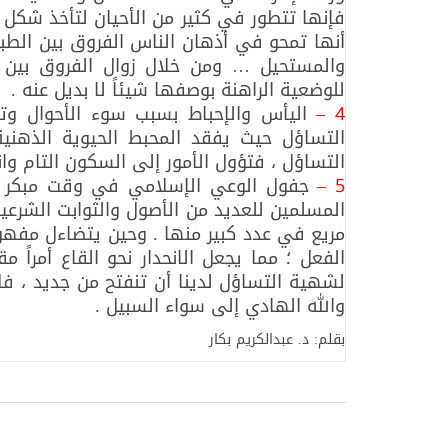
فإنها تتطور في كثير من الأحيان لتأخذ شكل ال
أنها تمحو في أذهان الناس الفروق بين الطبيع
والمستحيل … ومن خلال زوال الفروق بين 
للوضعية الراهنة بوصفها شيئاً لا بديل عنه .
4 –
اليأس والإحباط بسبب سوء الأحوال وتد
التساؤل حيث يفقد المحبط الحيوية الذهنية
التساؤل ، فتؤول الأمور إلى السكون التام وان
5 –
جفول الوعي الإسلامي في وقت مبكر من
المسلمين للعديد من الأصول والثوابت الشرعي
مريع في عدد كبير منها . وحين يتضاءل مفهو
الفعل ؛ مما يجعل الانحدار نحو القاع أمراً م
لشهية التساؤل لدينا أن تنفتح من جديد ، فل
والله الهادي إلى سواء السبيل .
بقلم: د. عبدالكريم بكار