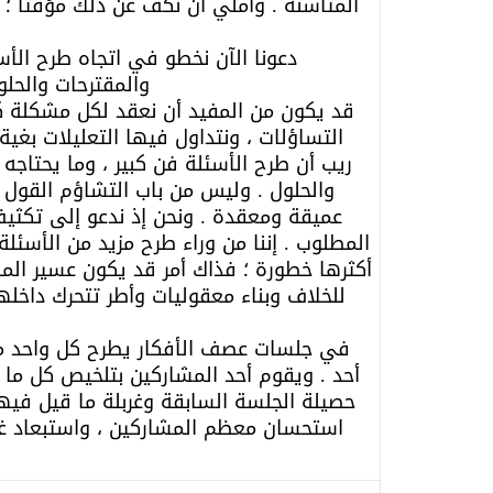
المتأسنة . وأملي أن نكف عن ذلك مؤقتاً ؛
دعونا الآن نخطو في اتجاه طرح الأسئ
والمقترحات والحلو
قد يكون من المفيد أن نعقد لكل مشكلة كبر
التساؤلات ، ونتداول فيها التعليلات بغي
ريب أن طرح الأسئلة فن كبير ، وما يحتاجه 
والحلول . وليس من باب التشاؤم القول : 
عميقة ومعقدة . ونحن إذ ندعو إلى تكثيف
المطلوب . إننا من وراء طرح مزيد من الأسئل
أكثرها خطورة ؛ فذاك أمر قد يكون عسير الم
للخلاف وبناء معقوليات وأطر تتحرك داخله
في جلسات عصف الأفكار يطرح كل واحد من 
أحد . ويقوم أحد المشاركين بتلخيص كل ما 
حصيلة الجلسة السابقة وغربلة ما قيل فيها 
استحسان معظم المشاركين ، واستبعاد غير