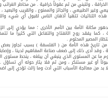
خرافة ، ولتبني من ثم عقولاًَ خرافية . من مخاطر الغرائب و
ي وغير الطبيعي ، والجائز والممنوع ، والقريب والبعيد ،
هذه الثنائيات تتهيأ أذهان الناس لقبول أي شيء وال
هور مكانة الأمة بين الأمم الأخرى ؛ مما يؤدي إلى الإ
 ، كما يفقد روح الانفتاح والتفاعل التي كثيراً ما تت
تظار المصير المحتوم .
 تاريخ هذه الأمة من ( الفلسفة ) بسبب تجاوز بعض
ة ، وقد أدى ذلك إلى ضعف صناعة المفاهيم لدينا ، وإصابتن
م ما عن المستوى الذي ينبغي أن يبلغه ، ينحط مستوى ال
قبولاً أو غير مستنكر ، ومن ثم فلا يثار حوله أي تساؤل . إ
ا بد من معالجة الأسباب التي أدت وما زالت تؤدي إلى اضمح