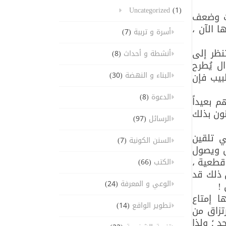
Uncategorized
(1)
ات وضعف
 الآن ،
أسرة و تربية
(7)
نظر إلى
أنشطة و أحداث
(8)
ل يُطرح
البناء و النهضة
(30)
بيب فإن
الدعوة
(8)
 بعيداً
ون بذلك
الرسائل
(97)
ي تلقين
السنن الكونية
(7)
ل ويصول
قطعية ،
الكتب
(66)
 ذلك قد
الوعي و المعرفة
(24)
!
ا إمتاع
تطوير الواقع
(14)
تزاق من
د ؛ ولذا