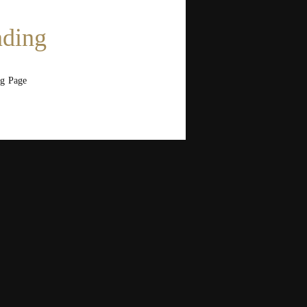
ding
g Page