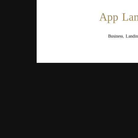
App Lan
Business
,
Landin