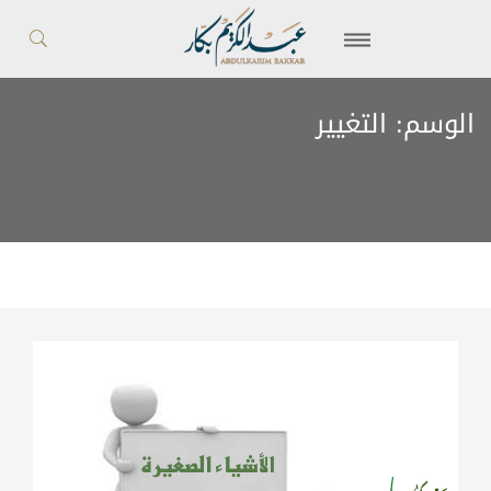
الوسم:
التغيير