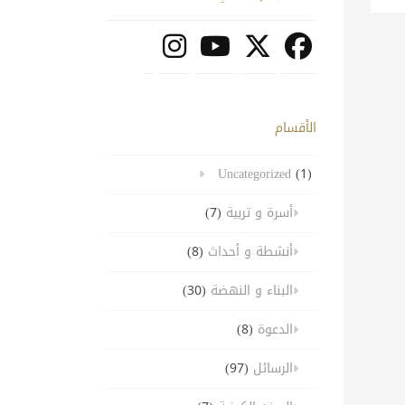
الأقسام
Uncategorized
(1)
أسرة و تربية
(7)
أنشطة و أحداث
(8)
البناء و النهضة
(30)
الدعوة
(8)
الرسائل
(97)