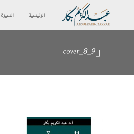
الرئيسية
السيرة ا
cover_8_9