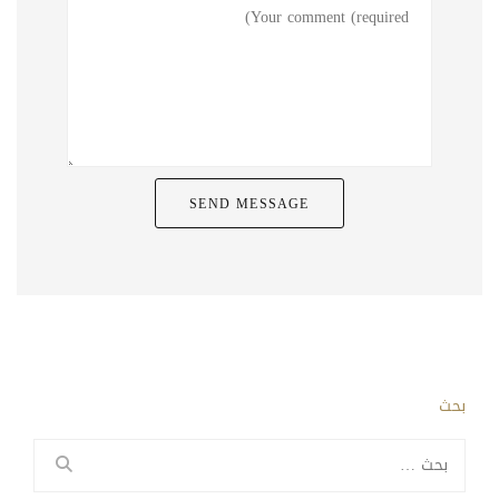
بحث
البحث
عن: