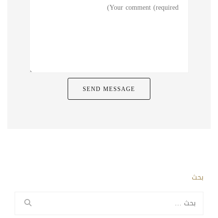
بحث
البحث
عن: