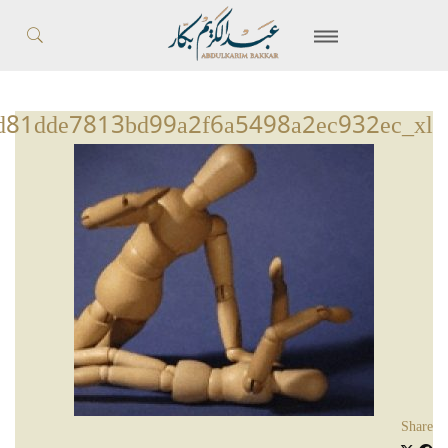
d81dde7813bd99a2f6a5498a2ec932ec_xl
Share