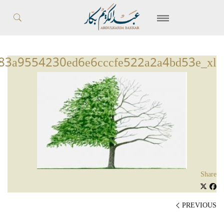
83a9554230ed6e6cccfe522a2a4bd53e_xl
Share
PREVIOUS