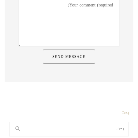
بحث
البحث
عن: