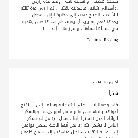
فقبلت هديته ، وأهديته ناقة ، وبعد مدة زارني
،وأهداني شاتين فأهديته ناقتين ، ثم زارني مرة ثالثة
ليلاً وعند الصباح ذهب إلى حظيرة الإبل ، وجعل
يعدها !نعم إنه يريد أن يعرف كم عددها حتى يهديه
في مقابلها شياهاً ، ويفوز بها ، إنه […]
Continue Reading
أكتوبر 26, 2009
شكراً
فقد وجهنا نبينا ـ صلى الله عليه وسلم ـ إلى أن نفتح
أفواهنا بالثناء على ما نراه من أمور جيدة ، وبالشكر
لأولئك الذين أحسنوا إلينا ، فقال : (( من لم يشكر
الناس لا يشكر الله )). نحن أيها الأحبة سنظل تواقين
إلى لمسة التقدير، سنظل متلهفين إلى سماع كلمة (