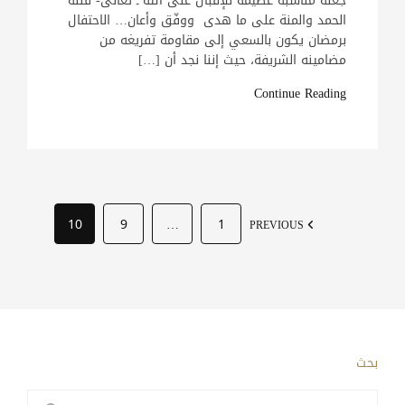
جعله مناسبة عظيمة للإقبال على الله ـ تعالى- فلله
الحمد والمنة على ما هدى ووفّق وأعان… الاحتفال
برمضان يكون بالسعي إلى مقاومة تفريغه من
مضامينه الشريفة، حيث إننا نجد أن […]
Continue Reading
10
9
…
1
PREVIOUS
بحث
البحث