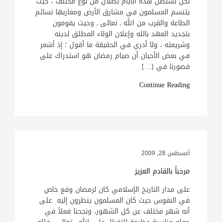
نحن نستظل هذه الأيام بظلال من نوع مختلف ، حيث
يتنسم المسلمون في مشارق الأرض ومغاربها نسائم
الطاعة والقرب من الله ـ تعالى ـ وحيث يقومون
بتجديد العهد بالله وإعلان الولاء المطلق لدينه
وشريعته ، ولا أدري في الحقيقة ما أقول ؛ إذ أشعر
في بعض الأحيان أن صيام رمضان هو استدراك على
قصورنا في […]
Continue Reading
أغسطس 28, 2009
مرحباً بالقادم العزيز
على مدار التاريخ الإسلامي كان لرمضان وقع خاص
في النفوس حيث كان المسلمون ينظرون إليه على
أنه شهر مختلف عن كل الشهور، ونجحنا فعلاً في